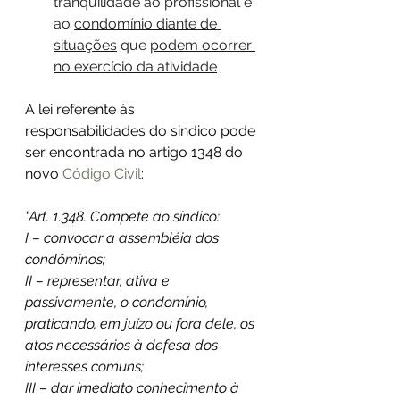
tranquilidade ao profissional e 
ao 
condomínio diante de 
situações
 que 
podem ocorrer 
no exercício da atividade
A lei referente às 
responsabilidades do sindico pode 
ser encontrada no artigo 1348 do 
novo 
Código Civil
:
“Art. 1.348. Compete ao síndico:
I – convocar a assembléia dos 
condôminos;
II – representar, ativa e 
passivamente, o condomínio, 
praticando, em juízo ou fora dele, os 
atos necessários à defesa dos 
interesses comuns;
III – dar imediato conhecimento à 