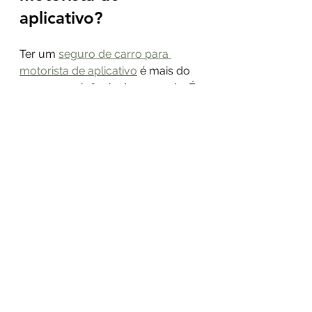
aplicativo?
Ter um 
seguro de carro para 
motorista de aplicativo
 é mais do 
que uma exigência do mercado. É 
uma forma de garantir que seu 
trabalho não pare por causa de 
imprevistos.
Imagine ficar sem carro por dias 
após um acidente ou ter que arcar 
com prejuízos causados por 
terceiros. Isso pode comprometer 
sua renda e sua estabilidade 
financeira.
Além disso, o seguro oferece: