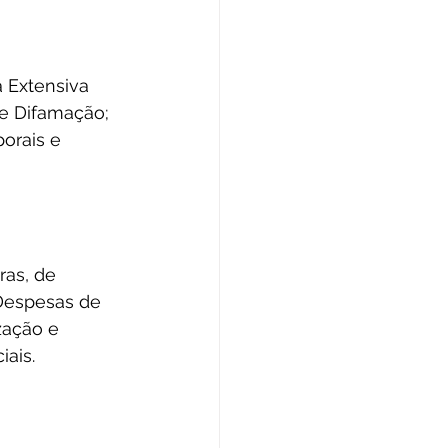
a Extensiva 
 e Difamação; 
orais e 
ras, de 
Despesas de 
zação e 
ais.