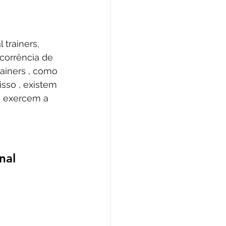
 trainers, 
corrência de 
rainers , como 
isso , existem 
e exercem a 
nal