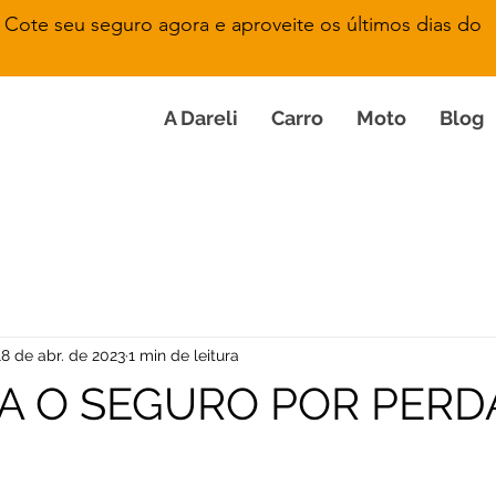
Cote seu seguro agora e aproveite os últimos dias do
A Dareli
Carro
Moto
Blog
18 de abr. de 2023
1 min de leitura
 O SEGURO POR PERD