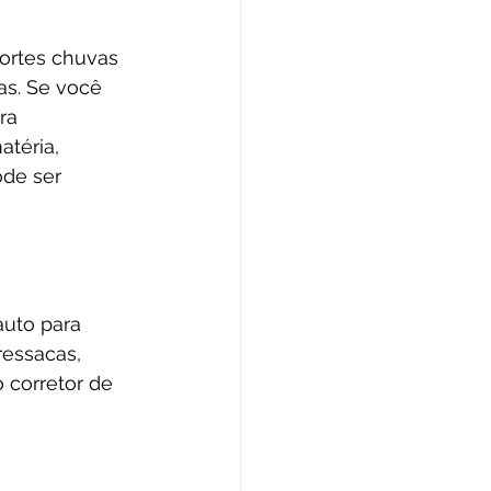
fortes chuvas 
s. Se você 
ra 
téria, 
de ser 
uto para 
essacas, 
 corretor de 