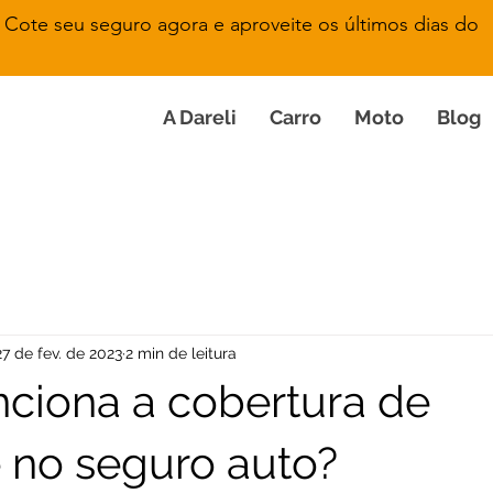
Cote seu seguro agora e aproveite os últimos dias do
A Dareli
Carro
Moto
Blog
27 de fev. de 2023
2 min de leitura
ciona a cobertura de
 no seguro auto?