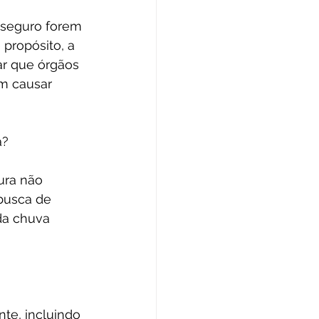
 seguro forem 
propósito, a 
ar que órgãos 
m causar 
a?
ura não 
busca de 
da chuva 
te, incluindo 