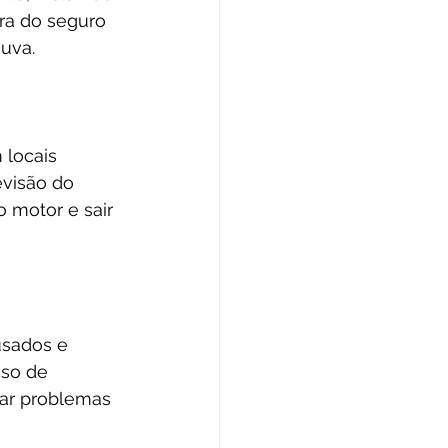
ra do seguro 
huva.
locais 
evisão do 
 motor e sair 
usados e 
so de 
tar problemas 