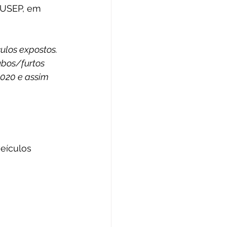
SUSEP, em 
ulos expostos.
ubos/furtos 
2020 e assim 
veículos 