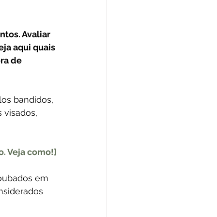
tos. Avaliar 
eja aqui quais 
ra de 
los bandidos, 
 visados, 
o. Veja como!]
roubados em 
nsiderados 