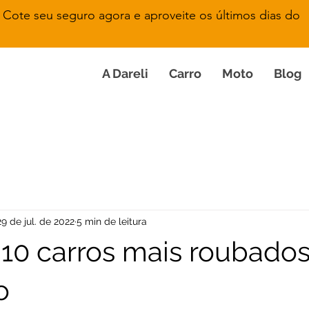
Cote seu seguro agora e aproveite os últimos dias do
A Dareli
Carro
Moto
Blog
29 de jul. de 2022
5 min de leitura
s 10 carros mais roubado
o