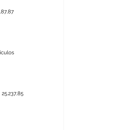
187,87 
ículos 
 25.237,85 