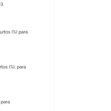
3. 
rtos (%) para 
os (%), para 
 para 